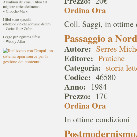
Prezzo:
20€
All'infuori del cane, il libro è il
migliore amico dell'uomo.
Ordina Ora
~ Groucho Marx
I libri sono specchi:
Coll. Saggi, in ottime
riflettono ciò che abbiamo dentro.
~ Carlos Ruiz Zafón
Passaggio a Nord
Leggo per legittima difesa.
~ Woody Allen
Autore:
Serres Mich
Editore:
Pratiche
Categoria:
storia let
Codice:
46580
Anno:
1984
Prezzo:
17€
Ordina Ora
In ottime condizioni
Postmodernismo. 