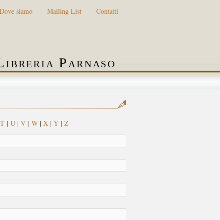
Dove siamo
Mailing List
Contatti
Libreria Parnaso
T
|
U
|
V
|
W
|
X
|
Y
|
Z