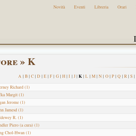
Novità
Eventi
Libreria
Orari
ore » K
K
A
|
B
|
C
|
D
|
E
|
F
|
G
|
H
|
I
|
J
|
|
L
|
M
|
N
|
O
|
P
|
Q
|
R
|
S
|
erney Richard
(1)
fka Margit
(1)
gan Jerome
(1)
hn Jamesd
(1)
ldewey R.
(1)
dler Piero (a cura)
(1)
ng Chol-Hwan
(1)