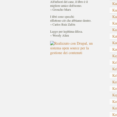
All'infuori del cane, il libro è il
Ka
migliore amico dell'uomo.
~ Groucho Marx
Ka
Ka
I libri sono specchi:
riflettono ciò che abbiamo dentro.
Ka
~ Carlos Ruiz Zafón
Ka
Leggo per legittima difesa.
~ Woody Allen
Ka
Ka
Ka
Ka
Ke
Ke
Ke
Ke
Ke
Ke
Ke
Ke
Ke