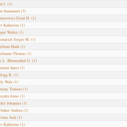
nt I.
(1)
nt Immanuel
(3)
ntorowicz Ernst H.
(1)
rr Katherine
(1)
sper Walter
(1)
tunarich Sergio M.
(1)
ufman Hank
(1)
ufmann Thomas
(1)
y L. Blumenthal G.
(1)
lemen Janos
(1)
llogg R.
(1)
lly Walt
(1)
meny Tomaso
(1)
nyatta Jomo
(1)
pler Johannes
(1)
rbaker Andrea
(1)
rouac Jack
(1)
rr Katherine
(1)